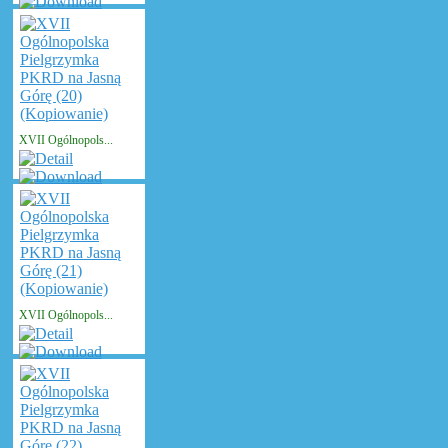
XVII Ogólnopols...
XVII Ogólnopols...