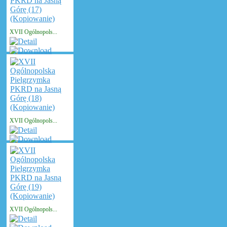
XVII Ogólnopols...
XVII Ogólnopols...
XVII Ogólnopols...