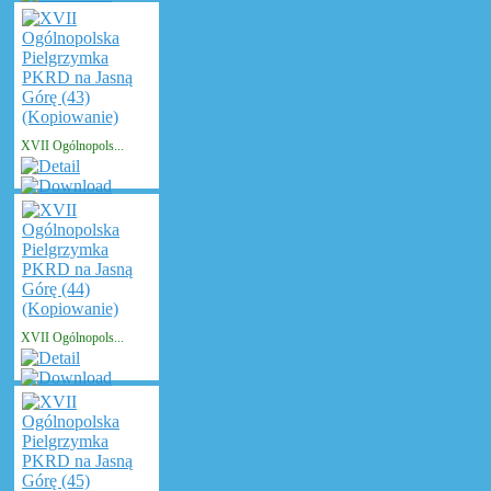
XVII Ogólnopols...
XVII Ogólnopols...