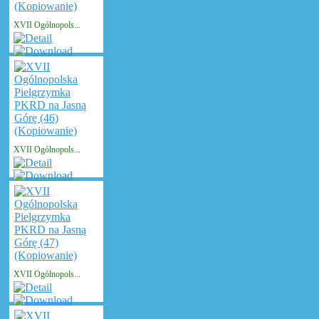
XVII Ogólnopols...
XVII Ogólnopols...
XVII Ogólnopols...