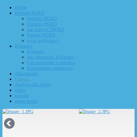
Home
Historia PKRD
Historia PKRD
Historia PKRD
Jak założyć PKRD
Patroni PKRD
wzór legitymacji
Różaniec
Różaniec
Jak odmawiać Różaniec
List apostolski o różańcu
Rozważania różańcowe
Aktualności
Galeria
Audycja dla dzieci
video
kontakt
mapa strony