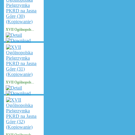
XVII Ogólnopols...
XVII Ogólnopols...