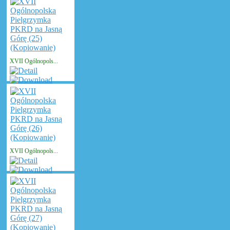
XVII Ogólnopols...
XVII Ogólnopols...