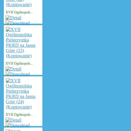
XVII Ogólnopols...
XVII Ogólnopols...
XVII Ogólnopols...