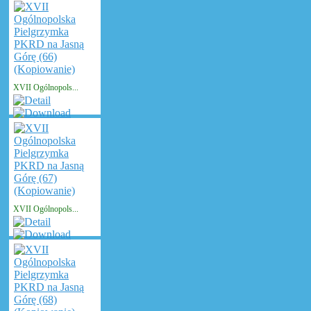
XVII Ogólnopols...
XVII Ogólnopols...