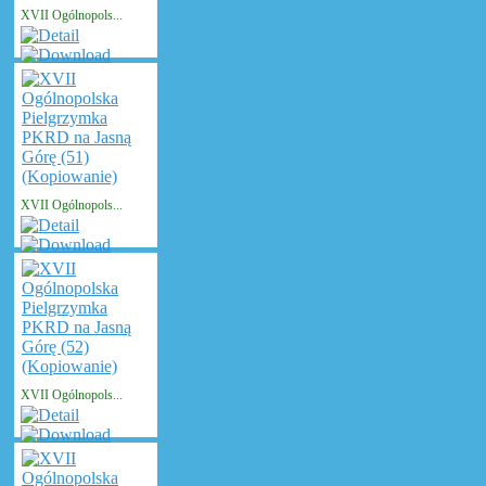
XVII Ogólnopols...
XVII Ogólnopols...
XVII Ogólnopols...