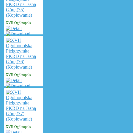
XVII Ogólnopols...
XVII Ogólnopols...
XVII Ogólnopols...