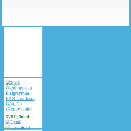
XVII Ogólnopols...