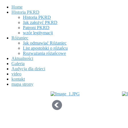
Home
Historia PKRD
Historia PKRD
Jak założyć PKRD
Patroni PKRD
wzór legitymacji
Różaniec
Jak odmawiać Różaniec
List apostolski o różańcu
Rozważania różańcowe
Aktualności
Galeria
Audycja dla dzieci
video
kontakt
mapa strony