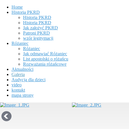
Home
Historia PKRD
Historia PKRD
Historia PKRD
Jak założyć PKRD
Patroni PKRD
wzór legitymacji
Różaniec
Różaniec
Jak odmawiać Różaniec
List apostolski o różańcu
Rozważania różańcowe
Aktualności
Galeria
Audycja dla dzieci
video
kontakt
mapa strony