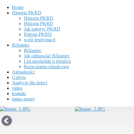
Home
Historia PKRD
Historia PKRD
Historia PKRD
Jak założyć PKRD
Patroni PKRD
wzór legitymacji
Różaniec
Różaniec
Jak odmawiać Różaniec
List apostolski o różańcu
Rozważania różańcowe
Aktualności
Galeria
Audycja dla dzieci
video
kontakt
mapa strony